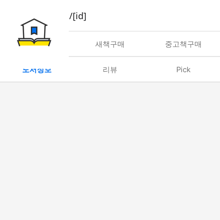
book/rent/[id]
대여
새책구매
중고책구매
도서정보
리뷰
Pick