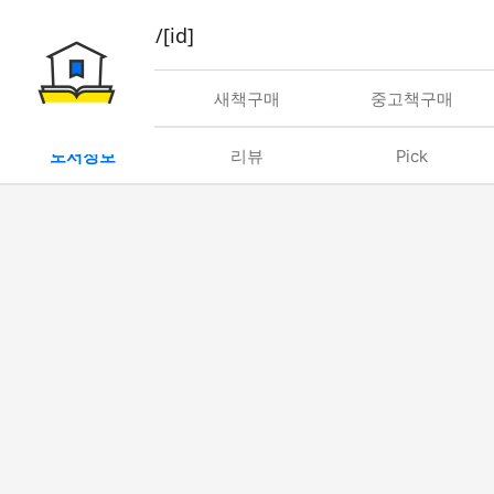
book/rent/[id]
대여
새책구매
중고책구매
도서정보
리뷰
Pick