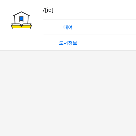
book/rent/[id]
대여
도서정보