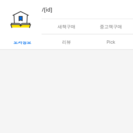
book/rent/[id]
대여
새책구매
중고책구매
도서정보
리뷰
Pick