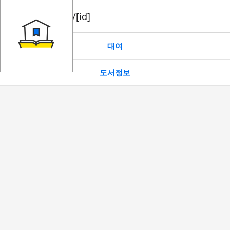
book/rent/[id]
대여
도서정보