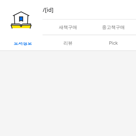
book/rent/[id]
대여
새책구매
중고책구매
도서정보
리뷰
Pick