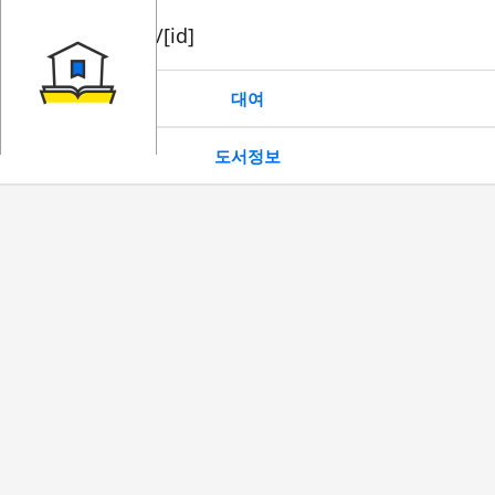
book/rent/[id]
대여
도서정보