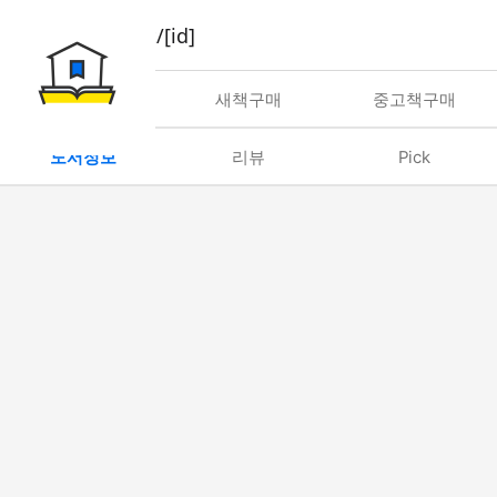
book/rent/[id]
대여
새책구매
중고책구매
도서정보
리뷰
Pick