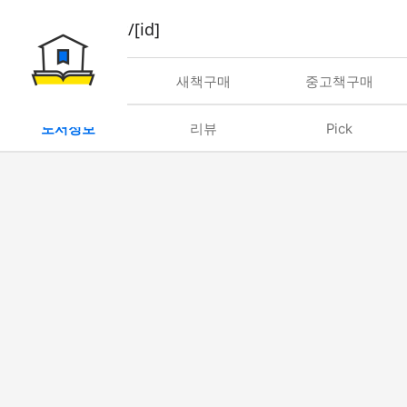
book/rent/[id]
대여
새책구매
중고책구매
도서정보
리뷰
Pick