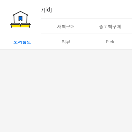
book/rent/[id]
대여
새책구매
중고책구매
도서정보
리뷰
Pick