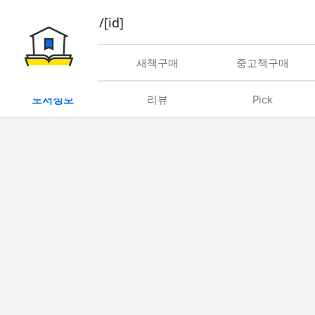
book/rent/[id]
대여
새책구매
중고책구매
도서정보
리뷰
Pick