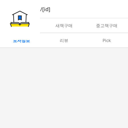
book/rent/[id]
대여
새책구매
중고책구매
도서정보
리뷰
Pick