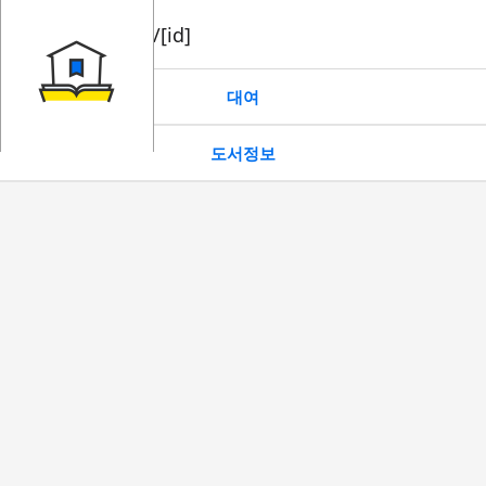
book/rent/[id]
대여
도서정보