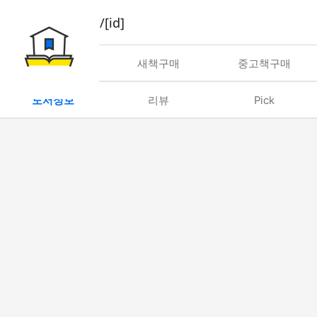
book/rent/[id]
대여
새책구매
중고책구매
도서정보
리뷰
Pick