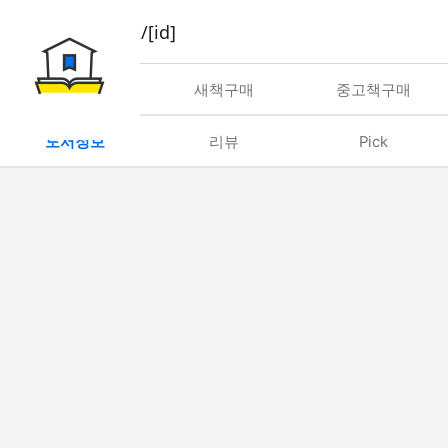
book/rent/[id]
대여
새책구매
중고책구매
도서정보
리뷰
Pick