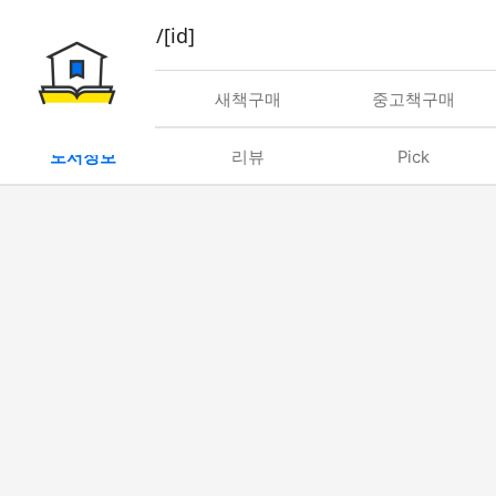
book/rent/[id]
대여
새책구매
중고책구매
도서정보
리뷰
Pick