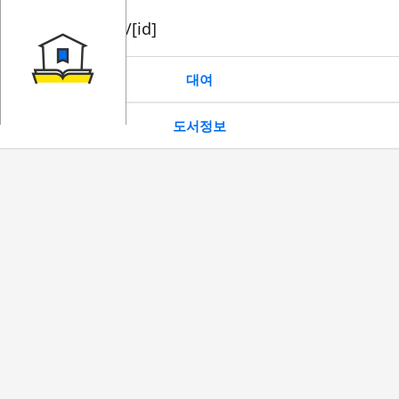
book/rent/[id]
대여
도서정보