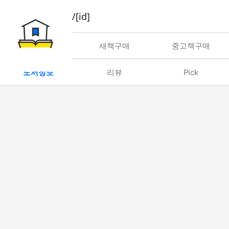
book/rent/[id]
대여
새책구매
중고책구매
도서정보
리뷰
Pick