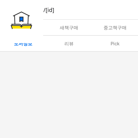
book/rent/[id]
대여
새책구매
중고책구매
도서정보
리뷰
Pick