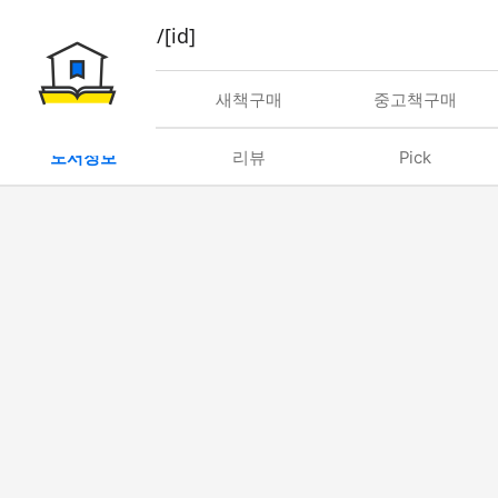
book/rent/[id]
대여
새책구매
중고책구매
도서정보
리뷰
Pick