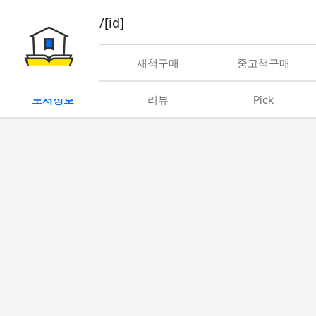
book/rent/[id]
대여
새책구매
중고책구매
도서정보
리뷰
Pick