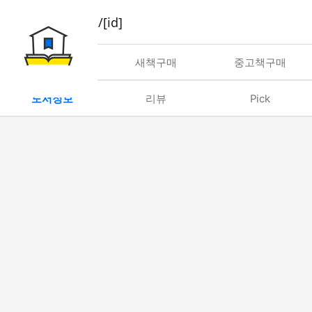
book/rent/[id]
대여
새책구매
중고책구매
도서정보
리뷰
Pick