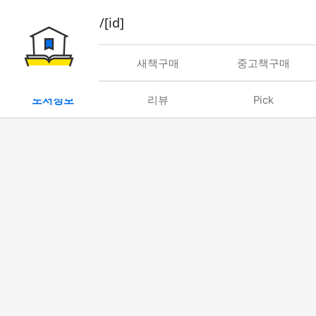
book/rent/[id]
대여
새책구매
중고책구매
도서정보
리뷰
Pick