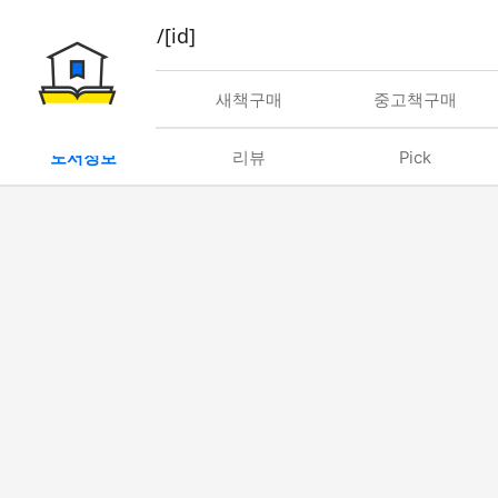
book/rent/[id]
대여
새책구매
중고책구매
도서정보
리뷰
Pick