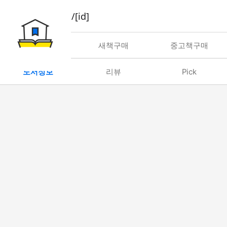
book/rent/[id]
대여
새책구매
중고책구매
도서정보
리뷰
Pick