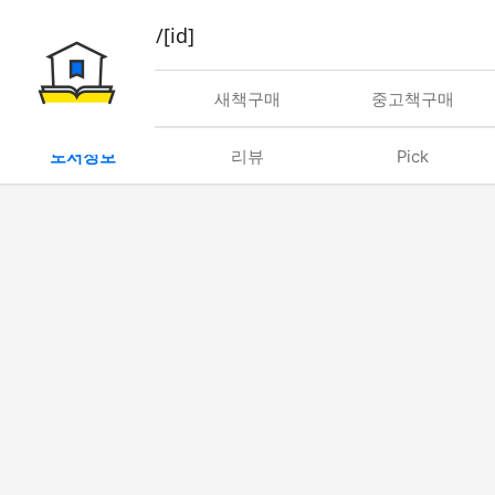
book/rent/[id]
대여
새책구매
중고책구매
도서정보
리뷰
Pick