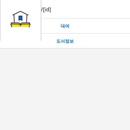
book/rent/[id]
대여
도서정보