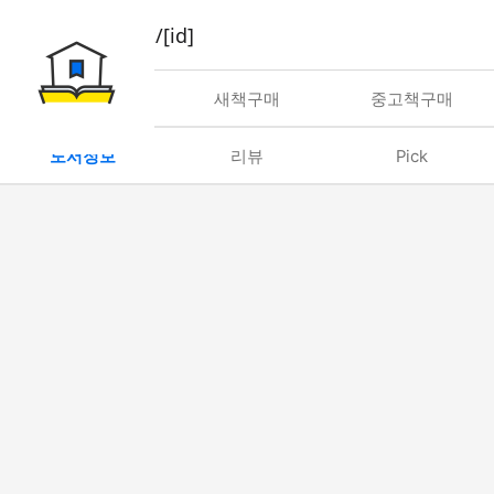
book/rent/[id]
대여
새책구매
중고책구매
도서정보
리뷰
Pick