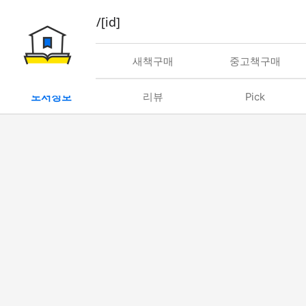
book/rent/[id]
대여
새책구매
중고책구매
도서정보
리뷰
Pick