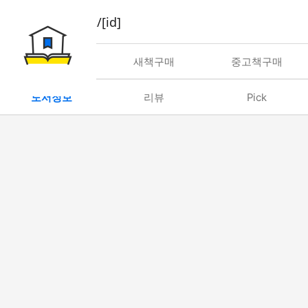
book/rent/[id]
대여
새책구매
중고책구매
도서정보
리뷰
Pick