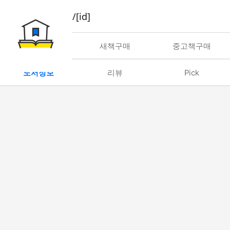
book/rent/[id]
대여
새책구매
중고책구매
도서정보
리뷰
Pick