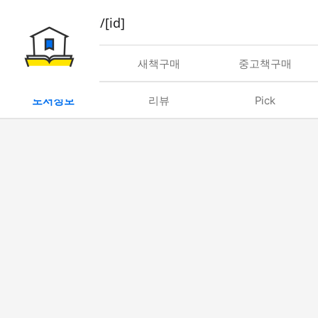
book/rent/[id]
대여
새책구매
중고책구매
도서정보
리뷰
Pick