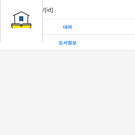
book/rent/[id]
대여
도서정보