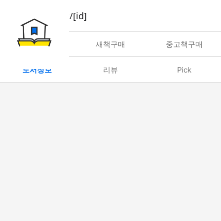
book/rent/[id]
대여
새책구매
중고책구매
도서정보
리뷰
Pick