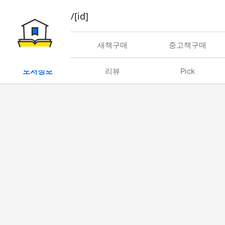
book/rent/[id]
대여
새책구매
중고책구매
도서정보
리뷰
Pick