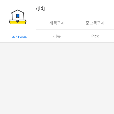
book/rent/[id]
대여
새책구매
중고책구매
도서정보
리뷰
Pick