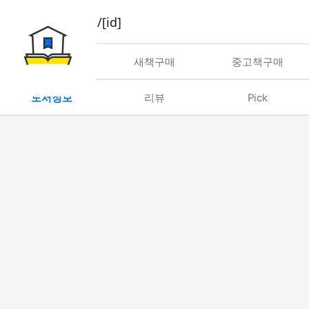
book/rent/[id]
대여
새책구매
중고책구매
도서정보
리뷰
Pick