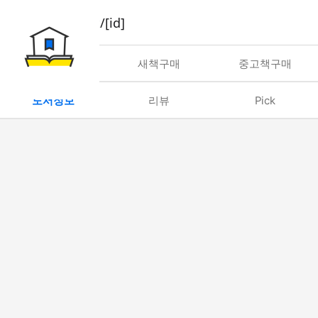
book/rent/[id]
대여
새책구매
중고책구매
도서정보
리뷰
Pick