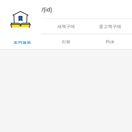
book/rent/[id]
대여
새책구매
중고책구매
도서정보
리뷰
Pick