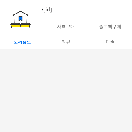
book/rent/[id]
대여
새책구매
중고책구매
도서정보
리뷰
Pick