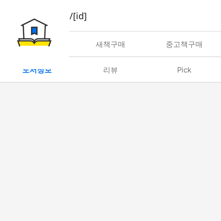
book/rent/[id]
대여
새책구매
중고책구매
도서정보
리뷰
Pick