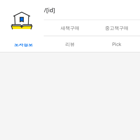
book/rent/[id]
대여
새책구매
중고책구매
도서정보
리뷰
Pick