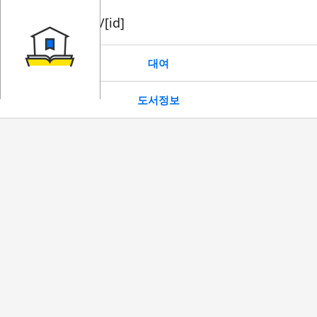
book/rent/[id]
대여
도서정보