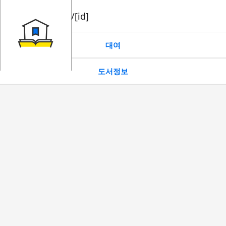
book/rent/[id]
대여
도서정보