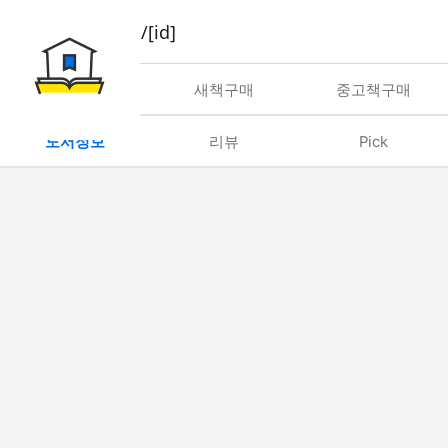
book/rent/[id]
대여
새책구매
중고책구매
도서정보
리뷰
Pick