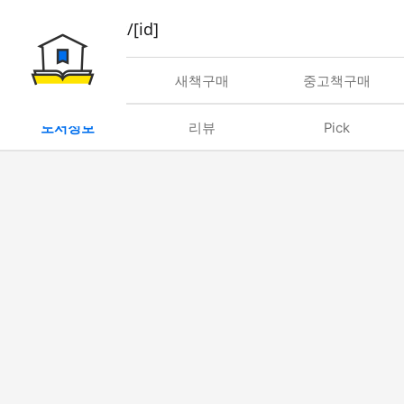
book/rent/[id]
대여
새책구매
중고책구매
도서정보
리뷰
Pick