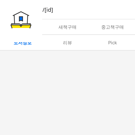
book/rent/[id]
대여
새책구매
중고책구매
도서정보
리뷰
Pick