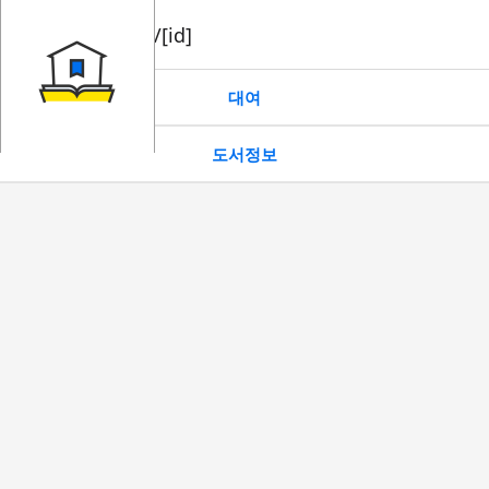
book/rent/[id]
대여
도서정보