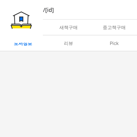
book/rent/[id]
대여
새책구매
중고책구매
도서정보
리뷰
Pick