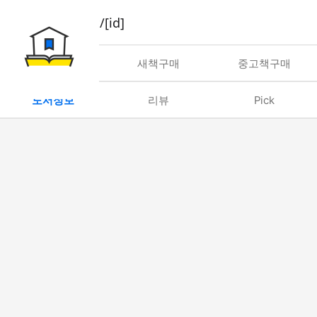
book/rent/[id]
대여
새책구매
중고책구매
도서정보
리뷰
Pick